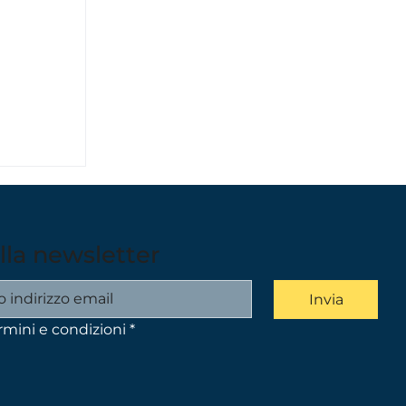
 alla newsletter
Invia
rmini e condizioni
*
cinanti
rca sul