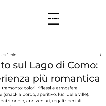
HOME
CHI SIAMO
FLOTTA
DESTINAZIONI
Menu
ura: 1 min
to sul Lago di Como:
erienza più romantica
 tramonto: colori, riflessi e atmosfera.
 (snack a bordo, aperitivo, luci delle ville).
atrimonio, anniversari, regali speciali.