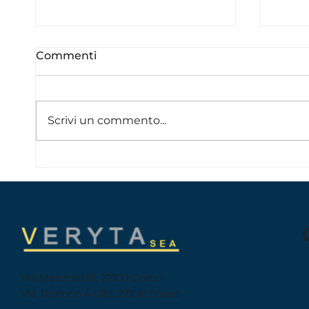
Commenti
Scrivi un commento...
Perché noleggiare una
Tour 
barca con skipper sul
di C
Lago di Como?
l’esp
Via Manzoni 18, 22100 Como
Via Tentorio 4 G/H, 22100 Como