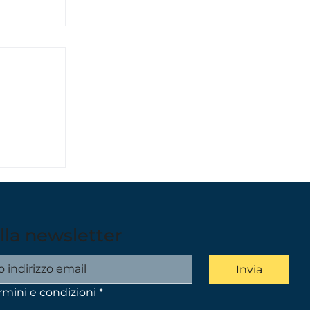
cinanti
rca sul
 alla newsletter
Invia
rmini e condizioni
*