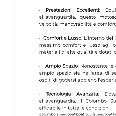
· 
Prestazioni Eccellenti
: Equ
all'avanguardia, questo motosc
velocità, manovrabilità e comfort
·  
Comfort e Lusso
: L'interno del
massimo comfort e lusso agli oc
materiali di alta qualità e dotati 
·   
Ampio Spazio
: Nonostante le
ampio spazio sia nell'area di s
ospiti di godersi appieno l'esperi
· 
Tecnologia Avanzata
: Dota
all'avanguardia, il Colombo Su
affidabile in tutte le condizioni.
colombo speedboat
boat tour
speedboat
l