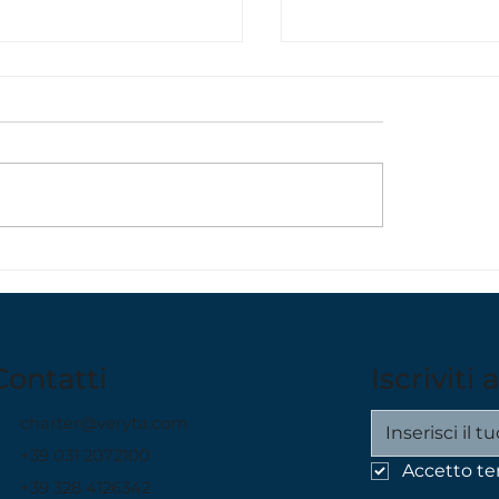
al Tramonto sul Lago
Le 5 Ville più Affas
omo: perché è
da Ammirare in Ba
erienza più romantica
Lago di Como
Contatti
Iscriviti
charter@veryta.com
+39 031 2072100
Accetto te
+39 328 4126342